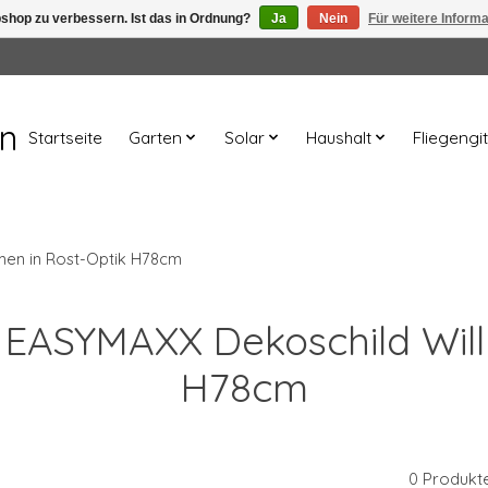
shop zu verbessern. Ist das in Ordnung?
Ja
Nein
Für weitere Inform
en
Startseite
Garten
Solar
Haushalt
Fliegengit
en in Rost-Optik H78cm
rt EASYMAXX Dekoschild Wil
H78cm
0 Produkt