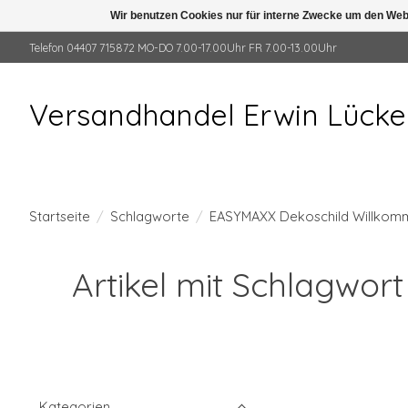
Wir benutzen Cookies nur für interne Zwecke um den Web
Telefon 04407 715872 MO-DO 7.00-17.00Uhr FR 7.00-13.00Uhr
Versandhandel Erwin Lück
Startseite
/
Schlagworte
/
EASYMAXX Dekoschild Willkomm
Artikel mit Schlagwo
Kategorien