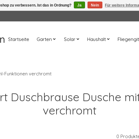
shop zu verbessern. Ist das in Ordnung?
Ja
Nein
Für weitere Inform
en
Startseite
Garten
Solar
Haushalt
Fliegengit
hl-Funktionen verchromt
ort Duschbrause Dusche mit
verchromt
0 Produkt