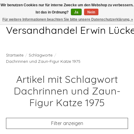
Wir benutzen Cookies nur für interne Zwecke um den Webshop zu verbessern.
Ist das in Ordnung?
Ja
Nein
Telefon 04407 715872 MO-DO 7.00-17.00Uhr FR 7.00-13.00Uhr
Für weitere Informationen beachten Sie bitte unsere Datenschutzerklärung. »
Versandhandel Erwin Lück
Startseite
/
Schlagworte
/
Dachrinnen und Zaun-Figur Katze 1975
Artikel mit Schlagwort
Dachrinnen und Zaun-
Figur Katze 1975
Filter anzeigen