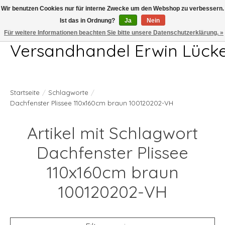
Wir benutzen Cookies nur für interne Zwecke um den Webshop zu verbessern.
Ist das in Ordnung?
Ja
Nein
Telefon 04407 715872 MO-DO 7.00-17.00Uhr FR 7.00-13.00Uhr
Für weitere Informationen beachten Sie bitte unsere Datenschutzerklärung. »
Versandhandel Erwin Lück
Startseite
/
Schlagworte
/
Dachfenster Plissee 110x160cm braun 100120202-VH
Artikel mit Schlagwort
Dachfenster Plissee
110x160cm braun
100120202-VH