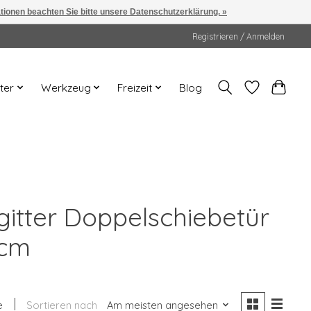
ationen beachten Sie bitte unsere Datenschutzerklärung. »
Registrieren / Anmelden
ter
Werkzeug
Freizeit
Blog
gitter Doppelschiebetür
0cm
e
Sortieren nach
Am meisten angesehen