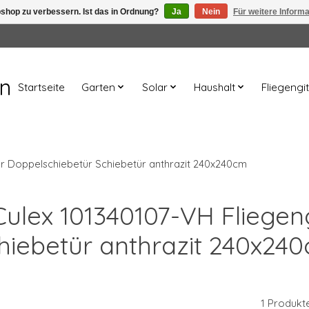
shop zu verbessern. Ist das in Ordnung?
Ja
Nein
Für weitere Inform
en
Startseite
Garten
Solar
Haushalt
Fliegengit
er Doppelschiebetür Schiebetür anthrazit 240x240cm
 Culex 101340107-VH Fliegen
hiebetür anthrazit 240x24
1 Produkt