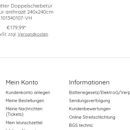
itter Doppelschiebetür
ür anthrazit 240x240cm
101340107-VH
€179,99*
MwSt. zzgl.
Versandkosten
Mein Konto
Informationen
Kundenkonto anlegen
Batteriegesetz/ElektroG/Ver
Meine Bestellungen
Sendungsverfolgung
Meine Nachrichten
Kundenbewertungen
(Tickets)
Online Streitschlichtung
Mein Wunschzettel
BGS technic