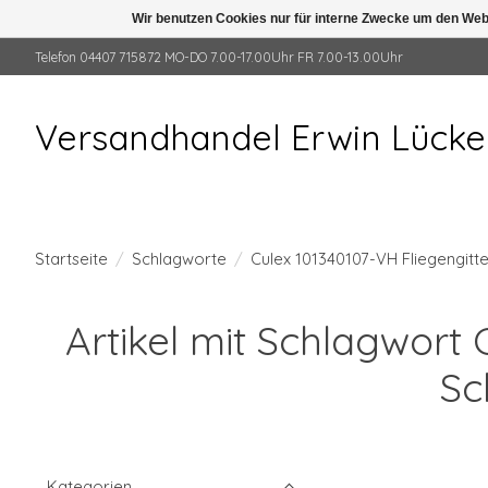
Wir benutzen Cookies nur für interne Zwecke um den Web
Telefon 04407 715872 MO-DO 7.00-17.00Uhr FR 7.00-13.00Uhr
Versandhandel Erwin Lück
Startseite
/
Schlagworte
/
Culex 101340107-VH Fliegengitt
Artikel mit Schlagwort
Sc
Kategorien