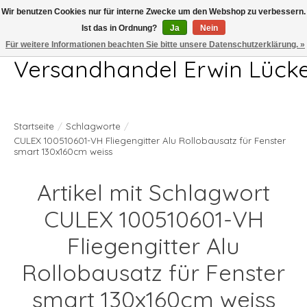
Wir benutzen Cookies nur für interne Zwecke um den Webshop zu verbessern.
Ist das in Ordnung?
Ja
Nein
Telefon 04407 715872 MO-DO 7.00-17.00Uhr FR 7.00-13.00Uhr
Für weitere Informationen beachten Sie bitte unsere Datenschutzerklärung. »
Versandhandel Erwin Lück
Startseite
/
Schlagworte
/
CULEX 100510601-VH Fliegengitter Alu Rollobausatz für Fenster
smart 130x160cm weiss
Artikel mit Schlagwort
CULEX 100510601-VH
Fliegengitter Alu
Rollobausatz für Fenster
smart 130x160cm weiss