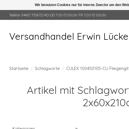
Wir benutzen Cookies nur für interne Zwecke um den Web
Telefon 04407 715872 MO-DO 7.00-17.00Uhr FR 7.00-13.00Uhr
Versandhandel Erwin Lück
Startseite
/
Schlagworte
/
CULEX 100450105-CU Fliegengit
Artikel mit Schlagwo
2x60x210c
Kategorien