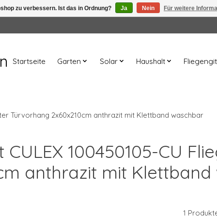
shop zu verbessern. Ist das in Ordnung?
Ja
Nein
Für weitere Inform
en
Startseite
Garten
Solar
Haushalt
Fliegengit
ter Türvorhang 2x60x210cm anthrazit mit Klettband waschbar
rt CULEX 100450105-CU Fli
m anthrazit mit Klettban
1 Produkt