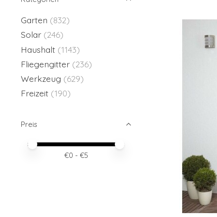
Garten
(832)
Solar
(246)
Haushalt
(1143)
Fliegengitter
(236)
Werkzeug
(629)
Freizeit
(190)
Preis
Preis – Mindestwert
Price maximum value
€
0
- €
5