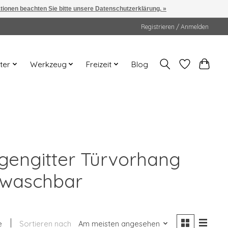
ationen beachten Sie bitte unsere Datenschutzerklärung. »
Registrieren / Anmelden
ter
Werkzeug
Freizeit
Blog
egengitter Türvorhang
d waschbar
e
Sortieren nach
Am meisten angesehen