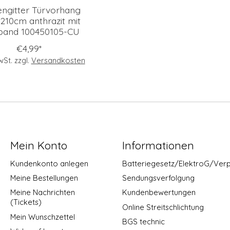
engitter Türvorhang
210cm anthrazit mit
tband 100450105-CU
€4,99*
MwSt. zzgl.
Versandkosten
Mein Konto
Informationen
Kundenkonto anlegen
Batteriegesetz/ElektroG/Ver
Meine Bestellungen
Sendungsverfolgung
Meine Nachrichten
Kundenbewertungen
(Tickets)
Online Streitschlichtung
Mein Wunschzettel
BGS technic