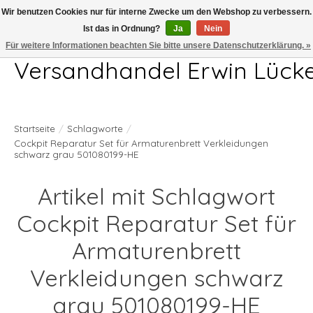
Wir benutzen Cookies nur für interne Zwecke um den Webshop zu verbessern.
Ist das in Ordnung?
Ja
Nein
Telefon 04407 715872 MO-DO 7.00-17.00Uhr FR 7.00-13.00Uhr
Für weitere Informationen beachten Sie bitte unsere Datenschutzerklärung. »
Versandhandel Erwin Lück
Startseite
/
Schlagworte
/
Cockpit Reparatur Set für Armaturenbrett Verkleidungen
schwarz grau 501080199-HE
Artikel mit Schlagwort
Cockpit Reparatur Set für
Armaturenbrett
Verkleidungen schwarz
grau 501080199-HE