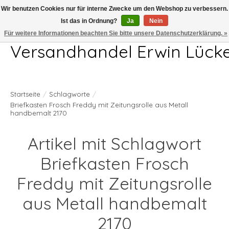
Wir benutzen Cookies nur für interne Zwecke um den Webshop zu verbessern.
Ist das in Ordnung?
Ja
Nein
Telefon 04407 715872 MO-DO 7.00-17.00Uhr FR 7.00-13.00Uhr
Für weitere Informationen beachten Sie bitte unsere Datenschutzerklärung. »
Versandhandel Erwin Lück
Startseite
/
Schlagworte
/
Briefkasten Frosch Freddy mit Zeitungsrolle aus Metall
handbemalt 2170
Artikel mit Schlagwort
Briefkasten Frosch
Freddy mit Zeitungsrolle
aus Metall handbemalt
2170