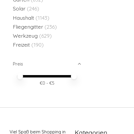
Solar
(246)
Haushalt
(1143)
Fliegengitter
(236)
Werkzeug
(629)
Freizeit
(190)
Preis
Preis – Mindestwert
Price maximum value
€
0
- €
5
Kategorien
Viel Spaß beim Shopping in