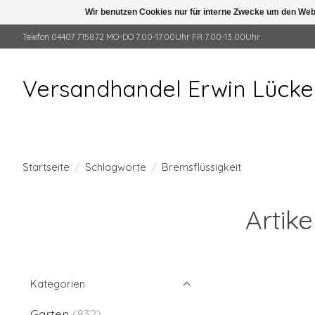
Wir benutzen Cookies nur für interne Zwecke um den Web
Telefon 04407 715872 MO-DO 7.00-17.00Uhr FR 7.00-13.00Uhr
Versandhandel Erwin Lück
Startseite
/
Schlagworte
/
Bremsflüssigkeit
Artik
Kategorien
Garten
(832)