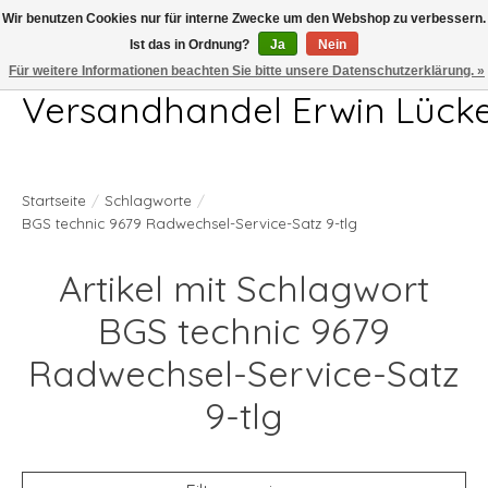
Wir benutzen Cookies nur für interne Zwecke um den Webshop zu verbessern.
Ist das in Ordnung?
Ja
Nein
Telefon 04407 715872 MO-DO 7.00-17.00Uhr FR 7.00-13.00Uhr
Für weitere Informationen beachten Sie bitte unsere Datenschutzerklärung. »
Versandhandel Erwin Lück
Startseite
/
Schlagworte
/
BGS technic 9679 Radwechsel-Service-Satz 9-tlg
Artikel mit Schlagwort
BGS technic 9679
Radwechsel-Service-Satz
9-tlg