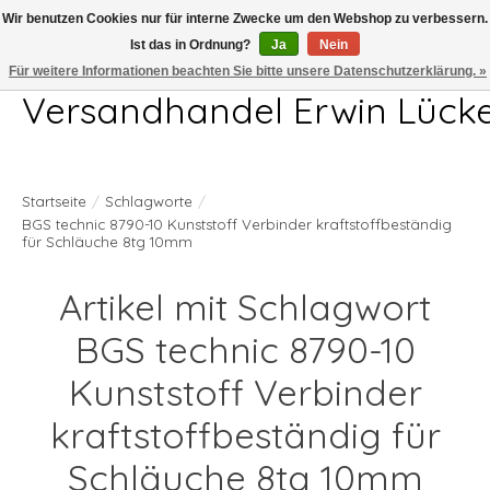
Wir benutzen Cookies nur für interne Zwecke um den Webshop zu verbessern.
Ist das in Ordnung?
Ja
Nein
Telefon 04407 715872 MO-DO 7.00-17.00Uhr FR 7.00-13.00Uhr
Für weitere Informationen beachten Sie bitte unsere Datenschutzerklärung. »
Versandhandel Erwin Lück
Startseite
/
Schlagworte
/
BGS technic 8790-10 Kunststoff Verbinder kraftstoffbeständig
für Schläuche 8tg 10mm
Artikel mit Schlagwort
BGS technic 8790-10
Kunststoff Verbinder
kraftstoffbeständig für
Schläuche 8tg 10mm