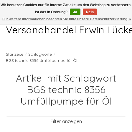
Wir benutzen Cookies nur für interne Zwecke um den Webshop zu verbessern.
Ist das in Ordnung?
Ja
Nein
Telefon 04407 715872 MO-DO 7.00-17.00Uhr FR 7.00-13.00Uhr
Für weitere Informationen beachten Sie bitte unsere Datenschutzerklärung. »
Versandhandel Erwin Lück
Startseite
/
Schlagworte
/
BGS technic 8356 Umfüllpumpe für Öl
Artikel mit Schlagwort
BGS technic 8356
Umfüllpumpe für Öl
Filter anzeigen