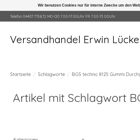
Wir benutzen Cookies nur für interne Zwecke um den Web
Telefon 04407 715872 MO-DO 7.00-17.00Uhr FR 7.00-13.00Uhr
Versandhandel Erwin Lück
Startseite
/
Schlagworte
/
BGS technic 8125 Gummi Durchg
Artikel mit Schlagwort 
Kategorien