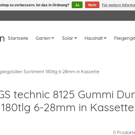
shop zu verbessern. Ist das in Ordnung?
Ja
Nein
Für weitere Inform
en
Startseite
Garten
Solar
Haushalt
Fliegengit
angstüllen Sortiment 180tlg 6-28mm in Kassette
BGS technic 8125 Gummi Du
180tlg 6-28mm in Kassette
0 Produkt