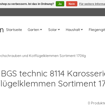
shop zu verbessern. Ist das in Ordnung?
Ja
Nein
Für weitere Inform
en
Startseite
Garten
Solar
Haushalt
Fliegengit
lechschrauben und Kotflügelklemmen Sortiment 170tlg
t BGS technic 8114 Karosse
flügelklemmen Sortiment 17
0 Produkt