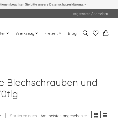
ationen beachten Sie bitte unsere Datenschutzerklärung. »
Registrieren / Anmelden
ter
Werkzeug
Freizeit
Blog
rie Blechschrauben und
0tlg
e
Sortieren nach
Am meisten angesehen