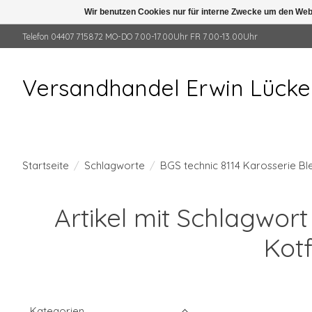
Wir benutzen Cookies nur für interne Zwecke um den Web
Telefon 04407 715872 MO-DO 7.00-17.00Uhr FR 7.00-13.00Uhr
Versandhandel Erwin Lück
Startseite
/
Schlagworte
/
BGS technic 8114 Karosserie B
Artikel mit Schlagwor
Kot
Kategorien