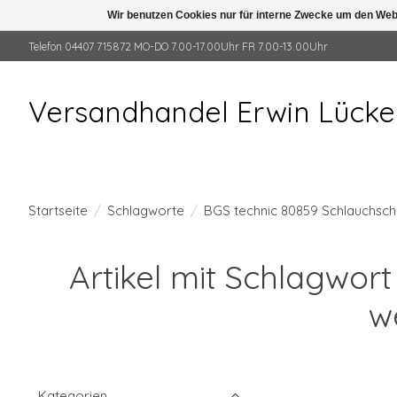
Wir benutzen Cookies nur für interne Zwecke um den Web
Telefon 04407 715872 MO-DO 7.00-17.00Uhr FR 7.00-13.00Uhr
Versandhandel Erwin Lück
Startseite
/
Schlagworte
/
BGS technic 80859 Schlauchsche
Artikel mit Schlagwort
w
Kategorien