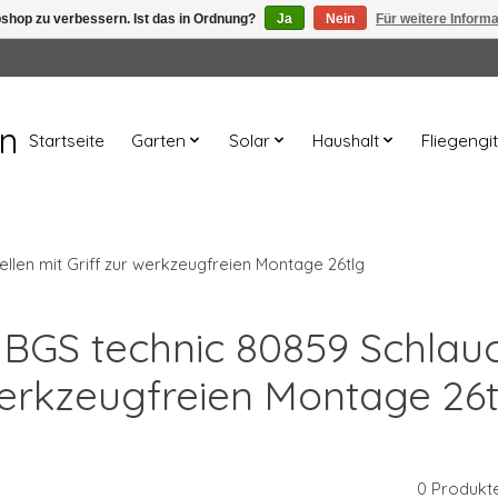
shop zu verbessern. Ist das in Ordnung?
Ja
Nein
Für weitere Inform
en
Startseite
Garten
Solar
Haushalt
Fliegengit
llen mit Griff zur werkzeugfreien Montage 26tlg
 BGS technic 80859 Schlauc
erkzeugfreien Montage 26t
0 Produkt