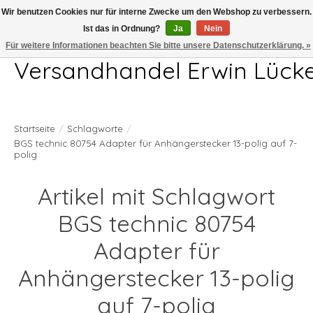
Wir benutzen Cookies nur für interne Zwecke um den Webshop zu verbessern.
Ist das in Ordnung?
Ja
Nein
Telefon 04407 715872 MO-DO 7.00-17.00Uhr FR 7.00-13.00Uhr
Für weitere Informationen beachten Sie bitte unsere Datenschutzerklärung. »
Versandhandel Erwin Lück
Startseite
/
Schlagworte
/
BGS technic 80754 Adapter für Anhängerstecker 13-polig auf 7-
polig
Artikel mit Schlagwort
BGS technic 80754
Adapter für
Anhängerstecker 13-polig
auf 7-polig