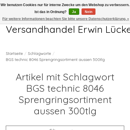
Wir benutzen Cookies nur für interne Zwecke um den Webshop zu verbessern.
Ist das in Ordnung?
Ja
Nein
Telefon 04407 715872 MO-DO 7.00-17.00Uhr FR 7.00-13.00Uhr
Für weitere Informationen beachten Sie bitte unsere Datenschutzerklärung. »
Versandhandel Erwin Lück
Startseite
/
Schlagworte
/
BGS technic 8046 Sprengringsortiment aussen 300tlg
Artikel mit Schlagwort
BGS technic 8046
Sprengringsortiment
aussen 300tlg