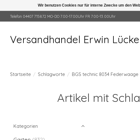
Wir benutzen Cookies nur für interne Zwecke um den Web
Telefon 04407 715872 MO-DO 7.00-17.00Uhr FR 7.00-13.00Uhr
Versandhandel Erwin Lück
Startseite
/
Schlagworte
/
BGS technic 8034 Federwaage
Artikel mit Sc
Kategorien
Garten
(832)