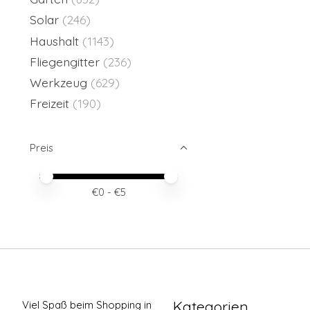
Solar
(246)
Haushalt
(1143)
Fliegengitter
(236)
Werkzeug
(629)
Freizeit
(190)
Preis
Preis – Mindestwert
Price maximum value
€
0
- €
5
Kategorien
Viel Spaß beim Shopping in