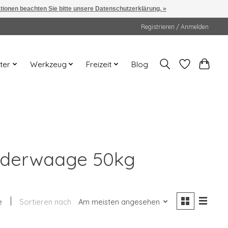
ationen beachten Sie bitte unsere Datenschutzerklärung. »
Registrieren / Anmelden
ter
Werkzeug
Freizeit
Blog
Federwaage 50kg
e
Sortieren nach
Am meisten angesehen