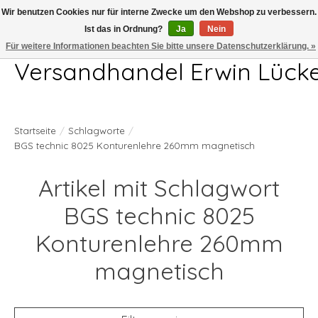
Wir benutzen Cookies nur für interne Zwecke um den Webshop zu verbessern.
Ist das in Ordnung?
Ja
Nein
Telefon 04407 715872 MO-DO 7.00-17.00Uhr FR 7.00-13.00Uhr
Für weitere Informationen beachten Sie bitte unsere Datenschutzerklärung. »
Versandhandel Erwin Lück
Startseite
/
Schlagworte
/
BGS technic 8025 Konturenlehre 260mm magnetisch
Artikel mit Schlagwort
BGS technic 8025
Konturenlehre 260mm
magnetisch