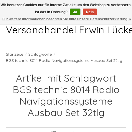
Wir benutzen Cookies nur für interne Zwecke um den Webshop zu verbessern.
Ist das in Ordnung?
Ja
Nein
Telefon 04407 715872 MO-DO 7.00-17.00Uhr FR 7.00-13.00Uhr
Für weitere Informationen beachten Sie bitte unsere Datenschutzerklärung. »
Versandhandel Erwin Lück
Startseite
/
Schlagworte
/
BGS technic 8014 Radio Navigationssysteme Ausbau Set 32tlg
Artikel mit Schlagwort
BGS technic 8014 Radio
Navigationssysteme
Ausbau Set 32tlg