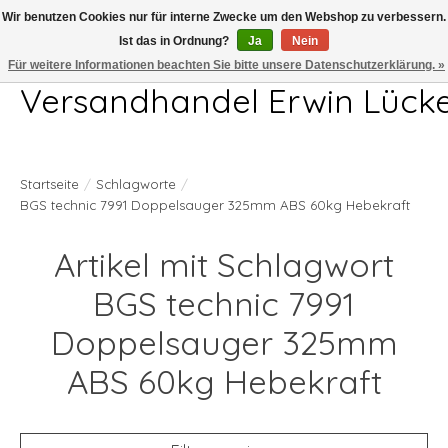
Wir benutzen Cookies nur für interne Zwecke um den Webshop zu verbessern.
Ist das in Ordnung?
Ja
Nein
Telefon 04407 715872 MO-DO 7.00-17.00Uhr FR 7.00-13.00Uhr
Für weitere Informationen beachten Sie bitte unsere Datenschutzerklärung. »
Versandhandel Erwin Lück
Startseite
/
Schlagworte
/
BGS technic 7991 Doppelsauger 325mm ABS 60kg Hebekraft
Artikel mit Schlagwort
BGS technic 7991
Doppelsauger 325mm
ABS 60kg Hebekraft