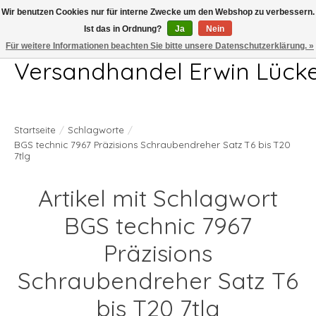
Wir benutzen Cookies nur für interne Zwecke um den Webshop zu verbessern.
Ist das in Ordnung?
Ja
Nein
Telefon 04407 715872 MO-DO 7.00-17.00Uhr FR 7.00-13.00Uhr
Für weitere Informationen beachten Sie bitte unsere Datenschutzerklärung. »
Versandhandel Erwin Lück
Startseite
/
Schlagworte
/
BGS technic 7967 Präzisions Schraubendreher Satz T6 bis T20
7tlg
Artikel mit Schlagwort
BGS technic 7967
Präzisions
Schraubendreher Satz T6
bis T20 7tlg