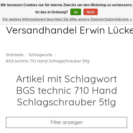
Wir benutzen Cookies nur für interne Zwecke um den Webshop zu verbessern.
Ist das in Ordnung?
Ja
Nein
Telefon 04407 715872 MO-DO 7.00-17.00Uhr FR 7.00-13.00Uhr
Für weitere Informationen beachten Sie bitte unsere Datenschutzerklärung. »
Versandhandel Erwin Lück
Startseite
/
Schlagworte
/
BGS technic 710 Hand Schlagschrauber 5tlg
Artikel mit Schlagwort
BGS technic 710 Hand
Schlagschrauber 5tlg
Filter anzeigen