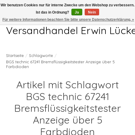
Wir benutzen Cookies nur für interne Zwecke um den Webshop zu verbessern.
Ist das in Ordnung?
Ja
Nein
Telefon 04407 715872 MO-DO 7.00-17.00Uhr FR 7.00-13.00Uhr
Für weitere Informationen beachten Sie bitte unsere Datenschutzerklärung. »
Versandhandel Erwin Lück
Startseite
/
Schlagworte
/
BGS technic 67241 Bremsflüssigkeitstester Anzeige über 5
Farbdioden
Artikel mit Schlagwort
BGS technic 67241
Bremsflüssigkeitstester
Anzeige über 5
Farbdioden