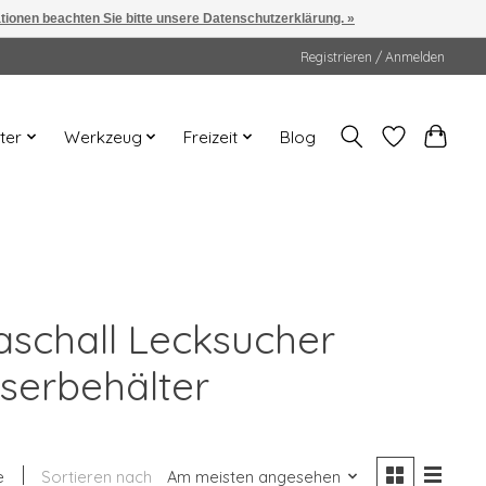
ationen beachten Sie bitte unsere Datenschutzerklärung. »
Registrieren / Anmelden
ter
Werkzeug
Freizeit
Blog
raschall Lecksucher
serbehälter
e
Sortieren nach
Am meisten angesehen