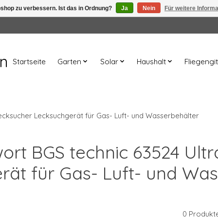
shop zu verbessern. Ist das in Ordnung?
Ja
Nein
Für weitere Inform
en
Startseite
Garten
Solar
Haushalt
Fliegengit
Lecksucher Lecksuchgerät für Gas- Luft- und Wasserbehälter
wort BGS technic 63524 Ult
rät für Gas- Luft- und Was
0 Produkt