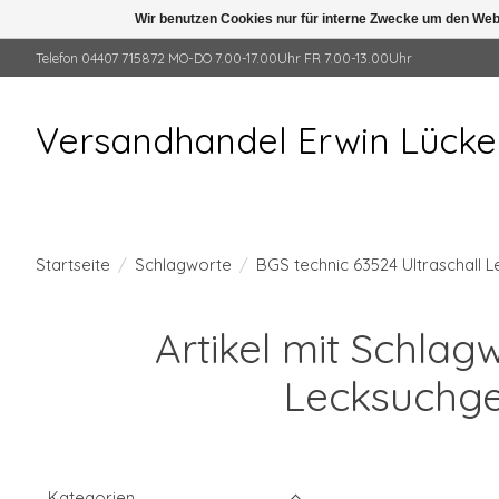
Wir benutzen Cookies nur für interne Zwecke um den Web
Telefon 04407 715872 MO-DO 7.00-17.00Uhr FR 7.00-13.00Uhr
Versandhandel Erwin Lück
Startseite
/
Schlagworte
/
BGS technic 63524 Ultraschall 
Artikel mit Schlag
Lecksuchge
Kategorien