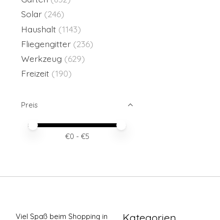
Solar
(246)
Haushalt
(1143)
Fliegengitter
(236)
Werkzeug
(629)
Freizeit
(190)
Preis
Preis – Mindestwert
Price maximum value
€
0
- €
5
Kategorien
Viel Spaß beim Shopping in