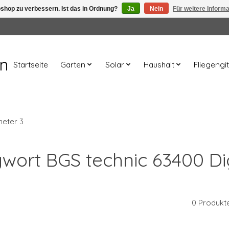
shop zu verbessern. Ist das in Ordnung?
Ja
Nein
Für weitere Inform
en
Startseite
Garten
Solar
Haushalt
Fliegengit
meter 3
gwort BGS technic 63400 Di
0 Produkt