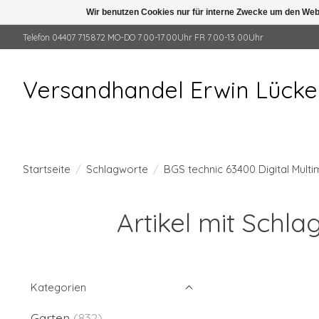
Wir benutzen Cookies nur für interne Zwecke um den Web
Telefon 04407 715872 MO-DO 7.00-17.00Uhr FR 7.00-13.00Uhr
Versandhandel Erwin Lück
Startseite
/
Schlagworte
/
BGS technic 63400 Digital Multi
Artikel mit Schla
Kategorien
Garten
(832)