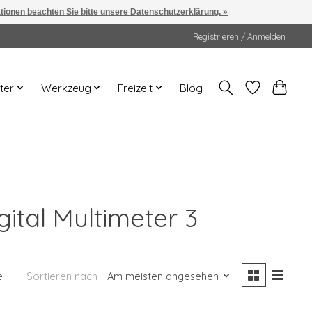
ationen beachten Sie bitte unsere Datenschutzerklärung. »
Registrieren / Anmelden
ter
Werkzeug
Freizeit
Blog
gital Multimeter 3
e
Sortieren nach
Am meisten angesehen