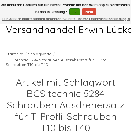
Wir benutzen Cookies nur für interne Zwecke um den Webshop zu verbessern.
Ist das in Ordnung?
Ja
Nein
Telefon 04407 715872 MO-DO 7.00-17.00Uhr FR 7.00-13.00Uhr
Für weitere Informationen beachten Sie bitte unsere Datenschutzerklärung. »
Versandhandel Erwin Lück
Startseite
/
Schlagworte
/
BGS technic 5284 Schrauben Ausdrehersatz für T-Profli-
Schrauben T10 bis T40
Artikel mit Schlagwort
BGS technic 5284
Schrauben Ausdrehersatz
für T-Profli-Schrauben
T10 bis T40