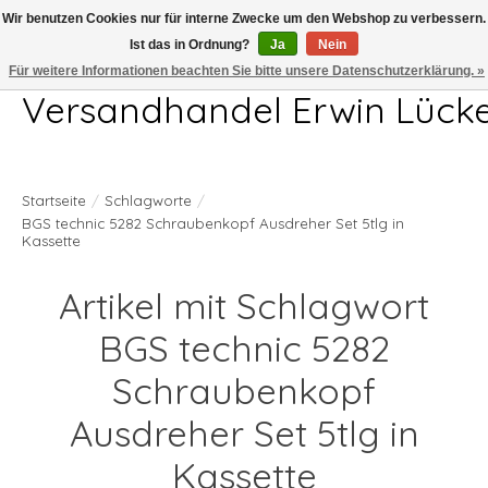
Wir benutzen Cookies nur für interne Zwecke um den Webshop zu verbessern.
Ist das in Ordnung?
Ja
Nein
Telefon 04407 715872 MO-DO 7.00-17.00Uhr FR 7.00-13.00Uhr
Für weitere Informationen beachten Sie bitte unsere Datenschutzerklärung. »
Versandhandel Erwin Lück
Startseite
/
Schlagworte
/
BGS technic 5282 Schraubenkopf Ausdreher Set 5tlg in
Kassette
Artikel mit Schlagwort
BGS technic 5282
Schraubenkopf
Ausdreher Set 5tlg in
Kassette