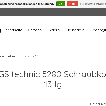
shop zu verbessern. Ist das in Ordnung?
Ja
Nein
Für weitere Inform
en
Startseite
Garten
Solar
Haushalt
Fliegengit
sdreher und Bitsatz 13tlg
BGS technic 5280 Schraubk
13tlg
0 Produkt