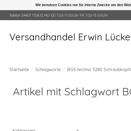
Wir benutzen Cookies nur für interne Zwecke um den Web
Telefon 04407 715872 MO-DO 7.00-17.00Uhr FR 7.00-13.00Uhr
Versandhandel Erwin Lück
Startseite
/
Schlagworte
/
BGS technic 5280 Schraubkopfau
Artikel mit Schlagwort 
Kategorien