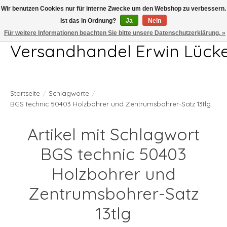
Wir benutzen Cookies nur für interne Zwecke um den Webshop zu verbessern.
Ist das in Ordnung?
Ja
Nein
Telefon 04407 715872 MO-DO 7.00-17.00Uhr FR 7.00-13.00Uhr
Für weitere Informationen beachten Sie bitte unsere Datenschutzerklärung. »
Versandhandel Erwin Lück
Startseite
/
Schlagworte
/
BGS technic 50403 Holzbohrer und Zentrumsbohrer-Satz 13tlg
Artikel mit Schlagwort
BGS technic 50403
Holzbohrer und
Zentrumsbohrer-Satz
13tlg