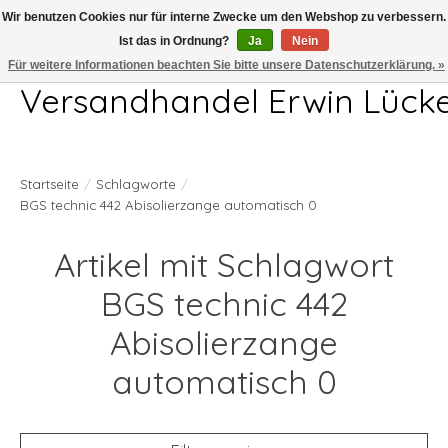
Wir benutzen Cookies nur für interne Zwecke um den Webshop zu verbessern.
Ist das in Ordnung?
Ja
Nein
Telefon 04407 715872 MO-DO 7.00-17.00Uhr FR 7.00-13.00Uhr
Für weitere Informationen beachten Sie bitte unsere Datenschutzerklärung. »
Versandhandel Erwin Lück
Startseite
/
Schlagworte
/
BGS technic 442 Abisolierzange automatisch 0
Artikel mit Schlagwort
BGS technic 442
Abisolierzange
automatisch 0