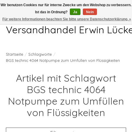
Wir benutzen Cookies nur für interne Zwecke um den Webshop zu verbessern.
Ist das in Ordnung?
Ja
Nein
Telefon 04407 715872 MO-DO 7.00-17.00Uhr FR 7.00-13.00Uhr
Für weitere Informationen beachten Sie bitte unsere Datenschutzerklärung. »
Versandhandel Erwin Lück
Startseite
/
Schlagworte
/
BGS technic 4064 Notpumpe zum Umfüllen von Flüssigkeiten
Artikel mit Schlagwort
BGS technic 4064
Notpumpe zum Umfüllen
von Flüssigkeiten