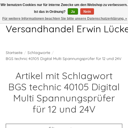
Wir benutzen Cookies nur für interne Zwecke um den Webshop zu verbessern.
Ist das in Ordnung?
Ja
Nein
Telefon 04407 715872 MO-DO 7.00-17.00Uhr FR 7.00-13.00Uhr
Für weitere Informationen beachten Sie bitte unsere Datenschutzerklärung. »
Versandhandel Erwin Lück
Startseite
/
Schlagworte
/
BGS technic 40105 Digital Multi Spannungsprüfer für 12 und 24V
Artikel mit Schlagwort
BGS technic 40105 Digital
Multi Spannungsprüfer
für 12 und 24V