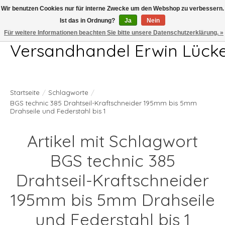
Wir benutzen Cookies nur für interne Zwecke um den Webshop zu verbessern.
Ist das in Ordnung?
Ja
Nein
Telefon 04407 715872 MO-DO 7.00-17.00Uhr FR 7.00-13.00Uhr
Für weitere Informationen beachten Sie bitte unsere Datenschutzerklärung. »
Versandhandel Erwin Lück
Startseite
/
Schlagworte
/
BGS technic 385 Drahtseil-Kraftschneider 195mm bis 5mm
Drahseile und Federstahl bis 1
Artikel mit Schlagwort
BGS technic 385
Drahtseil-Kraftschneider
195mm bis 5mm Drahseile
und Federstahl bis 1