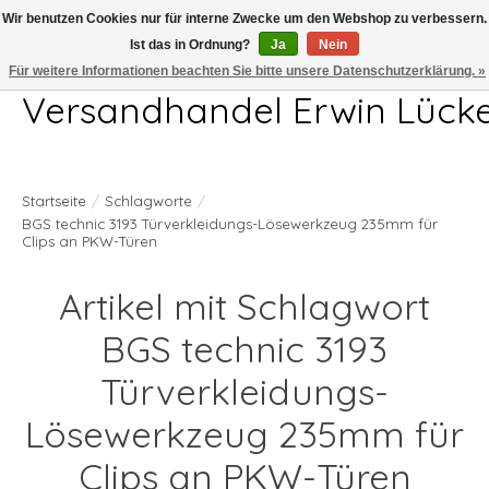
Wir benutzen Cookies nur für interne Zwecke um den Webshop zu verbessern.
Ist das in Ordnung?
Ja
Nein
Telefon 04407 715872 MO-DO 7.00-17.00Uhr FR 7.00-13.00Uhr
Für weitere Informationen beachten Sie bitte unsere Datenschutzerklärung. »
Versandhandel Erwin Lück
Startseite
/
Schlagworte
/
BGS technic 3193 Türverkleidungs-Lösewerkzeug 235mm für
Clips an PKW-Türen
Artikel mit Schlagwort
BGS technic 3193
Türverkleidungs-
Lösewerkzeug 235mm für
Clips an PKW-Türen