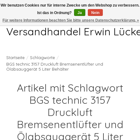
Wir benutzen Cookies nur für interne Zwecke um den Webshop zu verbessern.
Ist das in Ordnung?
Ja
Nein
Telefon 04407 715872 MO-DO 7.00-17.00Uhr FR 7.00-13.00Uhr
Für weitere Informationen beachten Sie bitte unsere Datenschutzerklärung. »
Versandhandel Erwin Lück
Startseite
/
Schlagworte
/
BGS technic 3157 Druckluft Bremsenentlüfter und
Ölabsauggerät 5 Liter Behälter
Artikel mit Schlagwort
BGS technic 3157
Druckluft
Bremsenentlüfter und
Ölabsauggerät 5 Liter