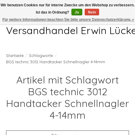
Wir benutzen Cookies nur für interne Zwecke um den Webshop zu verbessern.
Ist das in Ordnung?
Ja
Nein
Telefon 04407 715872 MO-DO 7.00-17.00Uhr FR 7.00-13.00Uhr
Für weitere Informationen beachten Sie bitte unsere Datenschutzerklärung. »
Versandhandel Erwin Lück
Startseite
/
Schlagworte
/
BGS technic 3012 Handtacker Schnellnagler 4-14mm
Artikel mit Schlagwort
BGS technic 3012
Handtacker Schnellnagler
4-14mm