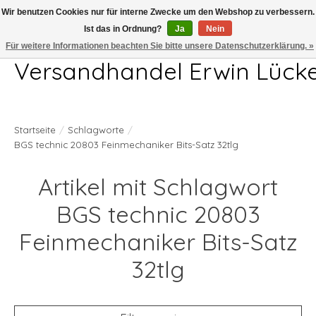
Wir benutzen Cookies nur für interne Zwecke um den Webshop zu verbessern.
Ist das in Ordnung?
Ja
Nein
Telefon 04407 715872 MO-DO 7.00-17.00Uhr FR 7.00-13.00Uhr
Für weitere Informationen beachten Sie bitte unsere Datenschutzerklärung. »
Versandhandel Erwin Lück
Startseite
/
Schlagworte
/
BGS technic 20803 Feinmechaniker Bits-Satz 32tlg
Artikel mit Schlagwort
BGS technic 20803
Feinmechaniker Bits-Satz
32tlg