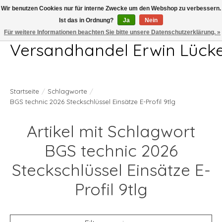
Wir benutzen Cookies nur für interne Zwecke um den Webshop zu verbessern.
Ist das in Ordnung?
Ja
Nein
Telefon 04407 715872 MO-DO 7.00-17.00Uhr FR 7.00-13.00Uhr
Für weitere Informationen beachten Sie bitte unsere Datenschutzerklärung. »
Versandhandel Erwin Lück
Startseite
/
Schlagworte
/
BGS technic 2026 Steckschlüssel Einsätze E-Profil 9tlg
Artikel mit Schlagwort
BGS technic 2026
Steckschlüssel Einsätze E-
Profil 9tlg