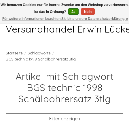
Wir benutzen Cookies nur für interne Zwecke um den Webshop zu verbessern.
Ist das in Ordnung?
Ja
Nein
Telefon 04407 715872 MO-DO 7.00-17.00Uhr FR 7.00-13.00Uhr
Für weitere Informationen beachten Sie bitte unsere Datenschutzerklärung. »
Versandhandel Erwin Lück
Startseite
/
Schlagworte
/
BGS technic 1998 Schälbohrersatz 3tlg
Artikel mit Schlagwort
BGS technic 1998
Schälbohrersatz 3tlg
Filter anzeigen