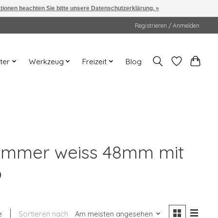
ationen beachten Sie bitte unsere Datenschutzerklärung. »
Registrieren / Anmelden
ter
Werkzeug
Freizeit
Blog
hammer weiss 48mm mit
b
e
Sortieren nach
Am meisten angesehen