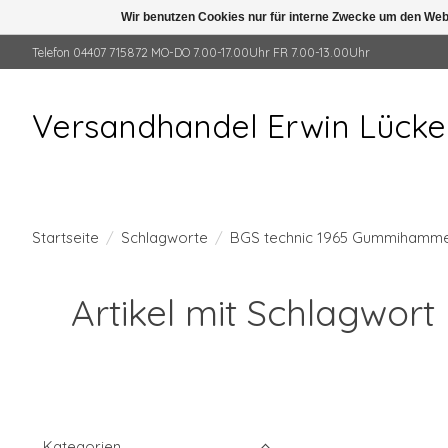
Wir benutzen Cookies nur für interne Zwecke um den Web
Telefon 04407 715872 MO-DO 7.00-17.00Uhr FR 7.00-13.00Uhr
Versandhandel Erwin Lück
Startseite
/
Schlagworte
/
BGS technic 1965 Gummihammer w
Artikel mit Schlagwo
Kategorien