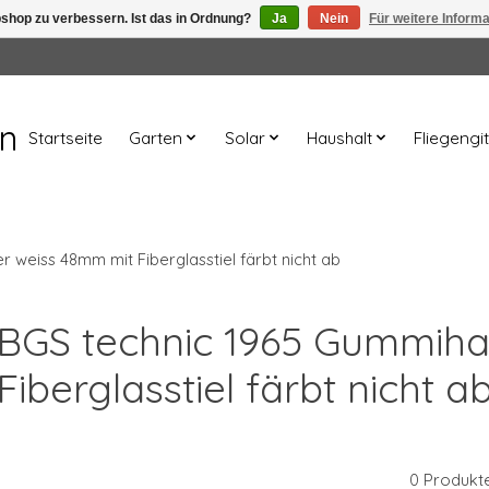
shop zu verbessern. Ist das in Ordnung?
Ja
Nein
Für weitere Inform
en
Startseite
Garten
Solar
Haushalt
Fliegengit
eiss 48mm mit Fiberglasstiel färbt nicht ab
rt BGS technic 1965 Gummi
Fiberglasstiel färbt nicht a
0 Produkt