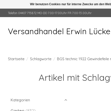
Wir benutzen Cookies nur für interne Zwecke um den Web
Telefon 04407 715872 MO-DO 7.00-17.00Uhr FR 7.00-13.00Uhr
Versandhandel Erwin Lück
Startseite
/
Schlagworte
/
BGS technic 1922 Gewindefeile 
Artikel mit Schla
Kategorien
Garten
(832)