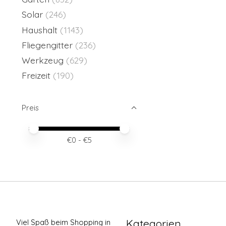
Solar
(246)
Haushalt
(1143)
Fliegengitter
(236)
Werkzeug
(629)
Freizeit
(190)
Preis
Preis – Mindestwert
Price maximum value
€
0
- €
5
Kategorien
Viel Spaß beim Shopping in