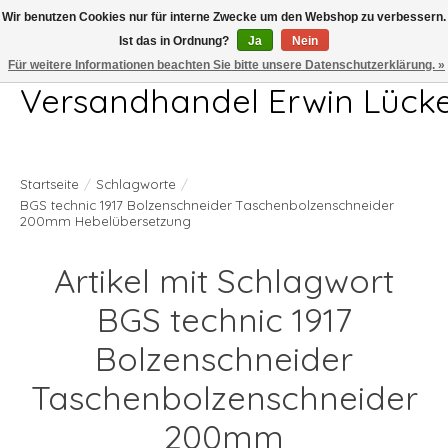
Wir benutzen Cookies nur für interne Zwecke um den Webshop zu verbessern.
Ist das in Ordnung?
Ja
Nein
Telefon 04407 715872 MO-DO 7.00-17.00Uhr FR 7.00-13.00Uhr
Für weitere Informationen beachten Sie bitte unsere Datenschutzerklärung. »
Versandhandel Erwin Lück
Startseite
/
Schlagworte
/
BGS technic 1917 Bolzenschneider Taschenbolzenschneider
200mm Hebelübersetzung
Artikel mit Schlagwort
BGS technic 1917
Bolzenschneider
Taschenbolzenschneider
200mm