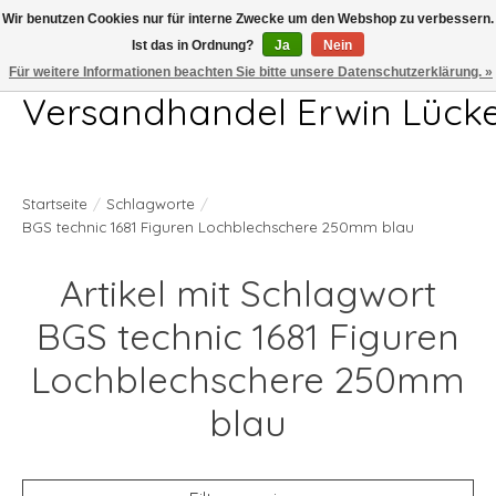
Wir benutzen Cookies nur für interne Zwecke um den Webshop zu verbessern.
Ist das in Ordnung?
Ja
Nein
Telefon 04407 715872 MO-DO 7.00-17.00Uhr FR 7.00-13.00Uhr
Für weitere Informationen beachten Sie bitte unsere Datenschutzerklärung. »
Versandhandel Erwin Lück
Startseite
/
Schlagworte
/
BGS technic 1681 Figuren Lochblechschere 250mm blau
Artikel mit Schlagwort
BGS technic 1681 Figuren
Lochblechschere 250mm
blau