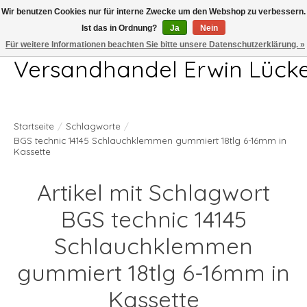
Wir benutzen Cookies nur für interne Zwecke um den Webshop zu verbessern.
Ist das in Ordnung?
Ja
Nein
Telefon 04407 715872 MO-DO 7.00-17.00Uhr FR 7.00-13.00Uhr
Für weitere Informationen beachten Sie bitte unsere Datenschutzerklärung. »
Versandhandel Erwin Lück
Startseite
/
Schlagworte
/
BGS technic 14145 Schlauchklemmen gummiert 18tlg 6-16mm in
Kassette
Artikel mit Schlagwort
BGS technic 14145
Schlauchklemmen
gummiert 18tlg 6-16mm in
Kassette