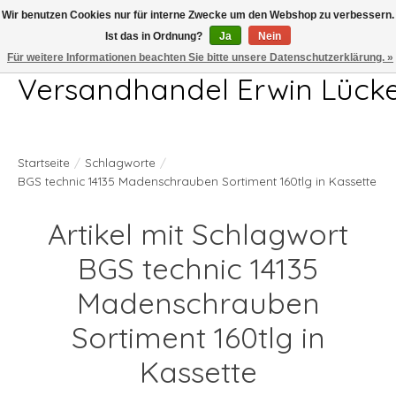
Wir benutzen Cookies nur für interne Zwecke um den Webshop zu verbessern.
Ist das in Ordnung?
Ja
Nein
Telefon 04407 715872 MO-DO 7.00-17.00Uhr FR 7.00-13.00Uhr
Für weitere Informationen beachten Sie bitte unsere Datenschutzerklärung. »
Versandhandel Erwin Lück
Startseite
/
Schlagworte
/
BGS technic 14135 Madenschrauben Sortiment 160tlg in Kassette
Artikel mit Schlagwort
BGS technic 14135
Madenschrauben
Sortiment 160tlg in
Kassette