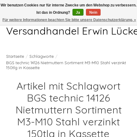
Wir benutzen Cookies nur für interne Zwecke um den Webshop zu verbessern.
Ist das in Ordnung?
Ja
Nein
Telefon 04407 715872 MO-DO 7.00-17.00Uhr FR 7.00-13.00Uhr
Für weitere Informationen beachten Sie bitte unsere Datenschutzerklärung. »
Versandhandel Erwin Lück
Startseite
/
Schlagworte
/
BGS technic 14126 Nietmuttern Sortiment M3-M10 Stahl verzinkt
150tlg in Kassette
Artikel mit Schlagwort
BGS technic 14126
Nietmuttern Sortiment
M3-M10 Stahl verzinkt
150tlg in Kassette