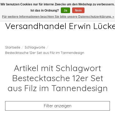
Wir benutzen Cookies nur für interne Zwecke um den Webshop zu verbessern.
Ist das in Ordnung?
Ja
Nein
Telefon 04407 715872 MO-DO 7.00-17.00Uhr FR 7.00-13.00Uhr
Für weitere Informationen beachten Sie bitte unsere Datenschutzerklärung. »
Versandhandel Erwin Lück
Startseite
/
Schlagworte
/
Bestecktasche 12er Set aus Filz im Tannendesign
Artikel mit Schlagwort
Bestecktasche 12er Set
aus Filz im Tannendesign
Filter anzeigen