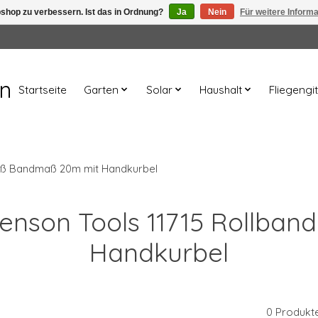
shop zu verbessern. Ist das in Ordnung?
Ja
Nein
Für weitere Inform
en
Startseite
Garten
Solar
Haushalt
Fliegengit
aß Bandmaß 20m mit Handkurbel
 Benson Tools 11715 Roll
Handkurbel
0 Produkt